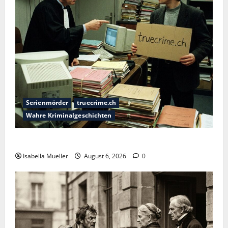
Serienmörder
truecrime.ch
Wahre Kriminalgeschichten
Die Bestie des Pariser Ostens
Isabella Mueller
August 6, 2026
0