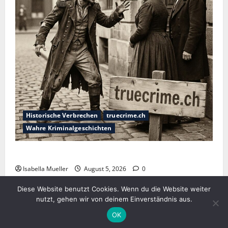
Historische Verbrechen
truecrime.ch
Wahre Kriminalgeschichten
Die dunkle Seite der Stadt der Liebe
Isabella Mueller
August 5, 2026
0
Diese Website benutzt Cookies. Wenn du die Website weiter
nutzt, gehen wir von deinem Einverständnis aus.
Verlag Royal LLC . Copyright © 2025 . All rights
OK
reserved.
|
MoreNews
von AF themes.