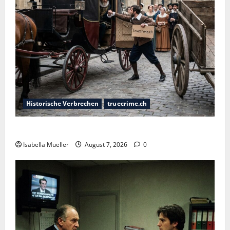
Historische Verbrechen
truecrime.ch
Der Königsmörder
Isabella Mueller
August 7, 2026
0