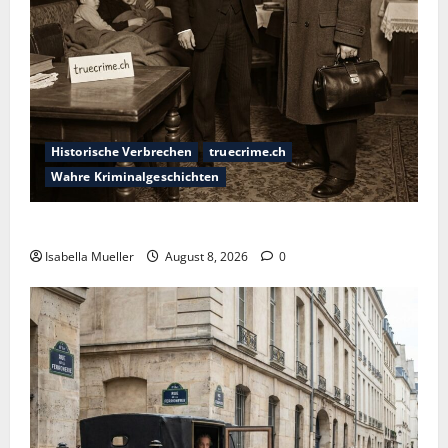
Historische Verbrechen
truecrime.ch
Wahre Kriminalgeschichten
Die giftige Fürstin
Isabella Mueller
August 8, 2026
0