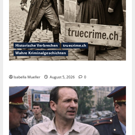
Historische Verbrechen
truecrime.ch
Wahre Kriminalgeschichten
Die dunkle Seite der Stadt der Liebe
Isabella Mueller
August 5, 2026
0