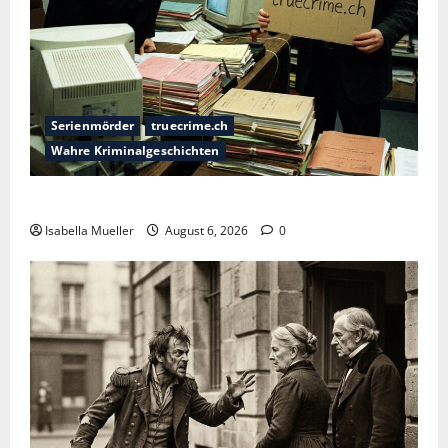
Serienmörder
truecrime.ch
Wahre Kriminalgeschichten
Die Bestie des Pariser Ostens
Isabella Mueller
August 6, 2026
0