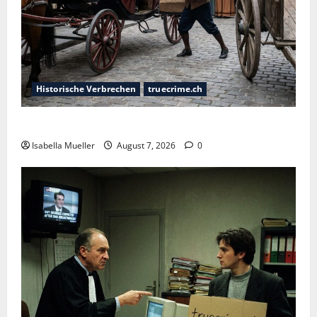
Historische Verbrechen
truecrime.ch
Der Königsmörder
Isabella Mueller
August 7, 2026
0