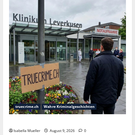
truecrime.ch
Wahre Kriminalgeschichten
Der Krankenpfleger des Todes
Isabella Mueller
August 9, 2026
0