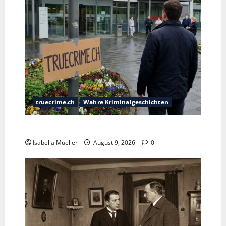
truecrime.ch
Wahre Kriminalgeschichten
Der Krankenpfleger des Todes
Isabella Mueller
August 9, 2026
0