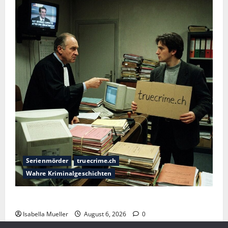
Serienmörder
truecrime.ch
Wahre Kriminalgeschichten
Die Bestie des Pariser Ostens
Isabella Mueller
August 6, 2026
0