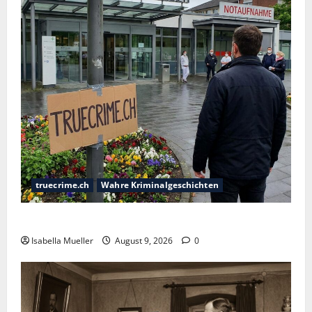
truecrime.ch
Wahre Kriminalgeschichten
Der Krankenpfleger des Todes
Isabella Mueller
August 9, 2026
0