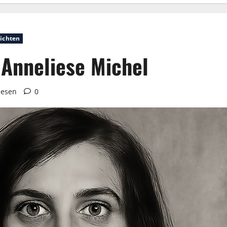
ichten
 Anneliese Michel
lesen
0