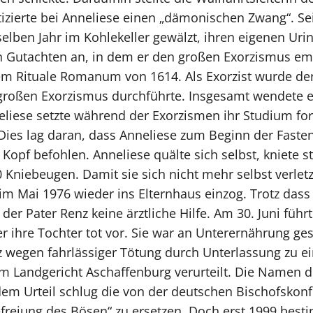
izierte bei Anneliese einen „dämonischen Zwang“. Sei
lben Jahr im Kohlekeller gewälzt, ihren eigenen Urin 
in Gutachten an, in dem er den großen Exorzismus em
m Rituale Romanum von 1614. Als Exorzist wurde der
roßen Exorzismus durchführte. Insgesamt wendete er 
eliese setzte während der Exorzismen ihr Studium fo
 Dies lag daran, dass Anneliese zum Beginn der Fast
m Kopf befohlen. Anneliese quälte sich selbst, kniete
niebeugen. Damit sie sich nicht mehr selbst verletzte
im Mai 1976 wieder ins Elternhaus einzog. Trotz das
d der Pater Renz keine ärztliche Hilfe. Am 30. Juni fü
r ihre Tochter tot vor. Sie war an Unterernährung ge
nz wegen fahrlässiger Tötung durch Unterlassung zu e
 Landgericht Aschaffenburg verurteilt. Die Namen d
dem Urteil schlug die von der deutschen Bischofskon
efreiung des Bösen“ zu ersetzen. Doch erst 1999 best