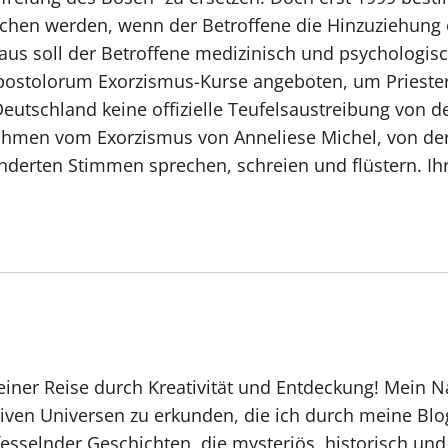
hen werden, wenn der Betroffene die Hinzuziehung e
aus soll der Betroffene medizinisch und psychologis
ostolorum Exorzismus-Kurse angeboten, um Priester
eutschland keine offizielle Teufelsaustreibung von d
ahmen vom Exorzismus von Anneliese Michel, von der
nderten Stimmen sprechen, schreien und flüstern. Ihr 
ner Reise durch Kreativität und Entdeckung! Mein Na
ativen Universen zu erkunden, die ich durch meine Bl
sselnder Geschichten, die mysteriös, historisch und e