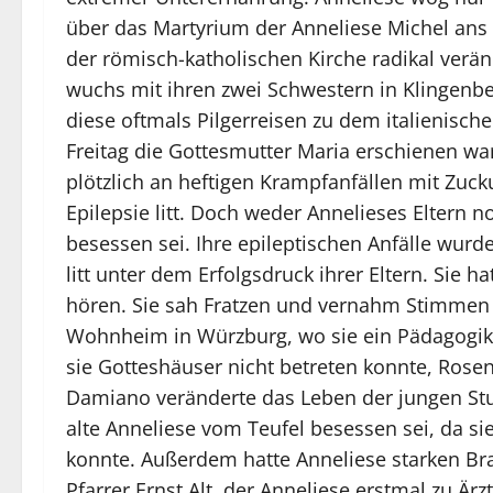
über das Martyrium der Anneliese Michel ans L
der römisch-katholischen Kirche radikal verän
wuchs mit ihren zwei Schwestern in Klingenber
diese oftmals Pilgerreisen zu dem italienisc
Freitag die Gottesmutter Maria erschienen war
plötzlich an heftigen Krampfanfällen mit Zuc
Epilepsie litt. Doch weder Annelieses Eltern 
besessen sei. Ihre epileptischen Anfälle wur
litt unter dem Erfolgsdruck ihrer Eltern. Sie
hören. Sie sah Fratzen und vernahm Stimmen a
Wohnheim in Würzburg, wo sie ein Pädagogiks
sie Gotteshäuser nicht betreten konnte, Rose
Damiano veränderte das Leben der jungen Stud
alte Anneliese vom Teufel besessen sei, da s
konnte. Außerdem hatte Anneliese starken Br
Pfarrer Ernst Alt, der Anneliese erstmal zu Är