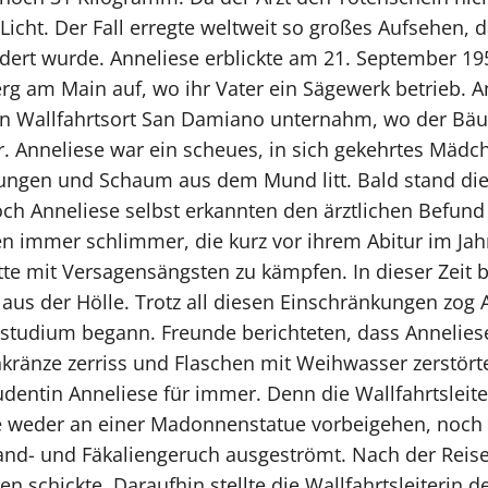
icht. Der Fall erregte weltweit so großes Aufsehen, 
dert wurde. Anneliese erblickte am 21. September 1952
g am Main auf, wo ihr Vater ein Sägewerk betrieb. An
hen Wallfahrtsort San Damiano unternahm, wo der Bäue
. Anneliese war ein scheues, in sich gekehrtes Mädc
kungen und Schaum aus dem Mund litt. Bald stand die 
noch Anneliese selbst erkannten den ärztlichen Befund
den immer schlimmer, die kurz vor ihrem Abitur im Ja
 hatte mit Versagensängsten zu kämpfen. In dieser Zeit
us der Hölle. Trotz all diesen Einschränkungen zog 
tudium begann. Freunde berichteten, dass Anneliese
nkränze zerriss und Flaschen mit Weihwasser zerstört
entin Anneliese für immer. Denn die Wallfahrtsleiter
ie weder an einer Madonnenstatue vorbeigehen, noch 
and- und Fäkaliengeruch ausgeströmt. Nach der Reise
zten schickte. Daraufhin stellte die Wallfahrtsleiterin