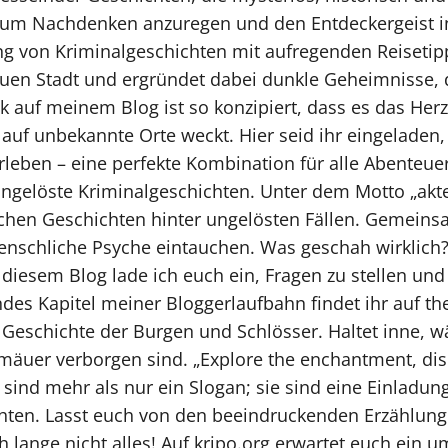
zum Nachdenken anzuregen und den Entdeckergeist in
g von Kriminalgeschichten mit aufregenden Reisetipps
uen Stadt und ergründet dabei dunkle Geheimnisse, d
ck auf meinem Blog ist so konzipiert, dass es das Her
r auf unbekannte Orte weckt. Hier seid ihr eingelade
rleben – eine perfekte Kombination für alle Abenteue
ungelöste Kriminalgeschichten. Unter dem Motto „akteQ
schen Geschichten hinter ungelösten Fällen. Gemeins
menschliche Psyche eintauchen. Was geschah wirklic
 diesem Blog lade ich euch ein, Fragen zu stellen und
des Kapitel meiner Bloggerlaufbahn findet ihr auf the
 Geschichte der Burgen und Schlösser. Haltet inne, wä
äuer verborgen sind. „Explore the enchantment, disc
 sind mehr als nur ein Slogan; sie sind eine Einladun
ten. Lasst euch von den beeindruckenden Erzählung
ch lange nicht alles! Auf kripo.org erwartet euch ein