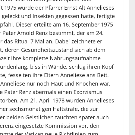
t 1975 wurde der Pfarrer Ernst Alt Annelieses
geleckt und Insekten gegessen hatte, fertigte
pfahl. Dieser erteilte am 16. September 1975
 Pater Arnold Renz bestimmt, der am 24.
das Ritual 7 Mal an. Dabei zeichnete er
rt, deren Gesundheitszustand sich ab dem
enzeit ihre komplette Nahrungsaufnahme
 stundenlang, biss in Wände, schlug ihren Kopf
, fesselten ihre Eltern Anneliese ans Bett.
s Anneliese nur noch Haut und Knochen war,
hrte Pater Renz abermals einen Exorzismus
storben. Am 21. April 1978 wurden Annelieses
iner sechsmonatigen Haftstrafe, die zur
er beiden Geistlichen tauchten später auch
ferenz eingesetzte Kommission vor, den
immte der Vatikan neue Richtlinien zum