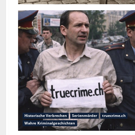
Historische Verbrechen
Serienmörder
truecrime.ch
Wahre Kriminalgeschichten