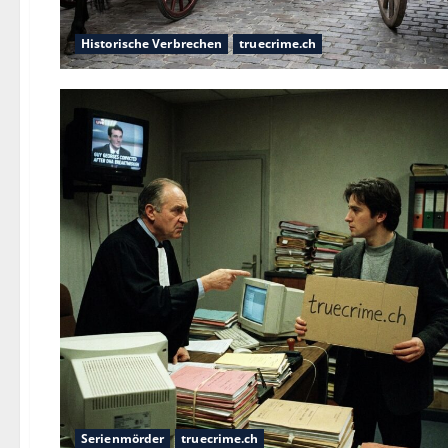
Historische Verbrechen
truecrime.ch
Serienmörder
truecrime.ch