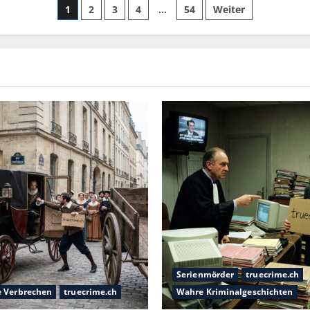
1
2
3
4
…
54
Weiter
Serienmörder
truecrime.ch
e Verbrechen
truecrime.ch
Wahre Kriminalgeschichten