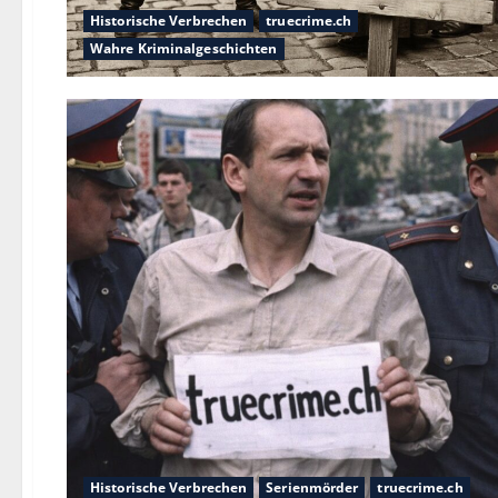
Historische Verbrechen
truecrime.ch
Wahre Kriminalgeschichten
Historische Verbrechen
Serienmörder
truecrime.ch