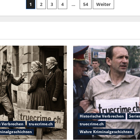
1
2
3
4
…
54
Weiter
Historische Verbrechen
Serie
e Verbrechen
truecrime.ch
truecrime.ch
minalgeschichten
Wahre Kriminalgeschichten