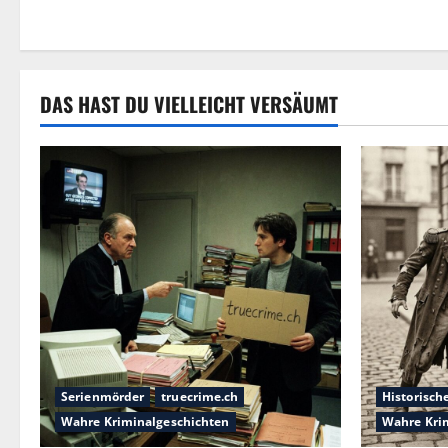
DAS HAST DU VIELLEICHT VERSÄUMT
Serienmörder
truecrime.ch
Historisch
Wahre Kriminalgeschichten
Wahre Kri