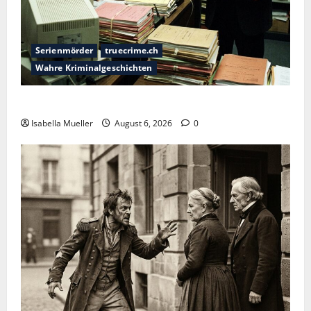
Serienmörder
truecrime.ch
Wahre Kriminalgeschichten
Die Bestie des Pariser Ostens
Isabella Mueller
August 6, 2026
0