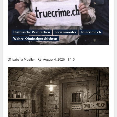
Historische Verbrechen
Serienmörder
truecrime.ch
Wahre Kriminalgeschichten
Der poetische Serienkiller
Isabella Mueller
August 4, 2026
0