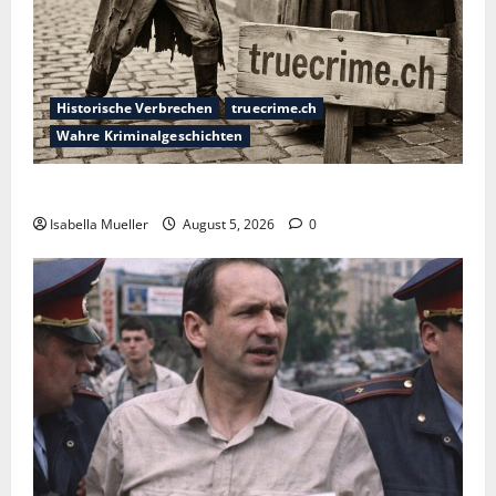
Historische Verbrechen
truecrime.ch
Wahre Kriminalgeschichten
Die dunkle Seite der Stadt der Liebe
Isabella Mueller
August 5, 2026
0