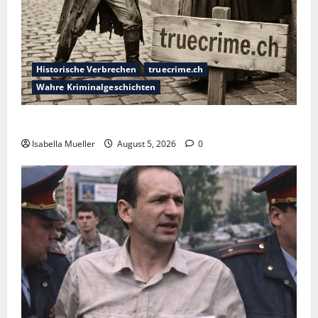
Historische Verbrechen
truecrime.ch
Wahre Kriminalgeschichten
Die dunkle Seite der Stadt der Liebe
Isabella Mueller
August 5, 2026
0