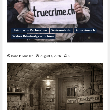
Historische Verbrechen
Serienmörder
truecrime.ch
Wahre Kriminalgeschichten
Der poetische Serienkiller
Isabella Mueller
August 4, 2026
0