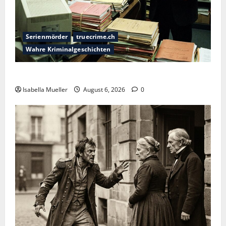
Serienmörder
truecrime.ch
Wahre Kriminalgeschichten
Die Bestie des Pariser Ostens
Isabella Mueller
August 6, 2026
0