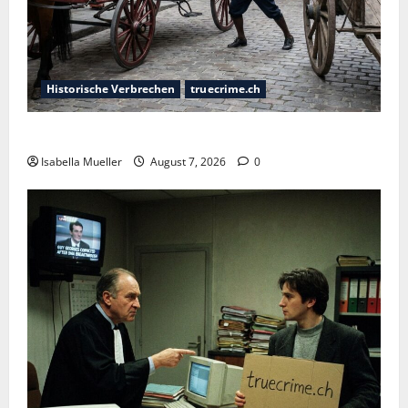
Historische Verbrechen
truecrime.ch
Der Königsmörder
Isabella Mueller
August 7, 2026
0