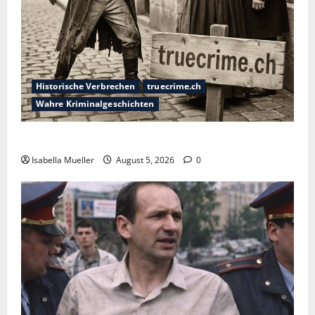
Historische Verbrechen
truecrime.ch
Wahre Kriminalgeschichten
Die dunkle Seite der Stadt der Liebe
Isabella Mueller
August 5, 2026
0