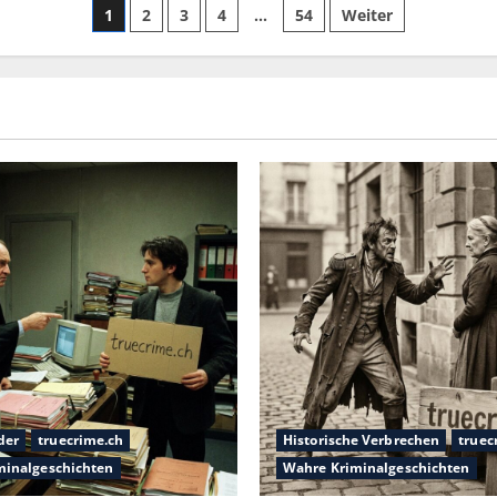
1
2
3
4
…
54
Weiter
der
truecrime.ch
Historische Verbrechen
truec
minalgeschichten
Wahre Kriminalgeschichten