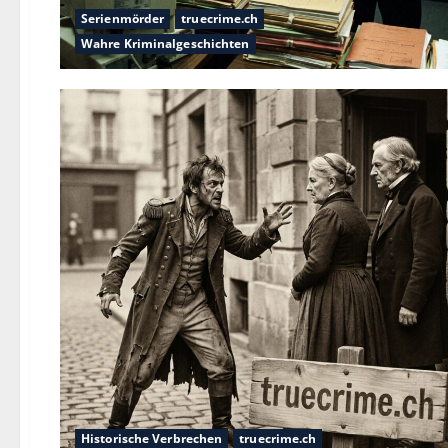
Serienmörder
truecrime.ch
Wahre Kriminalgeschichten
Historische Verbrechen
truecrime.ch