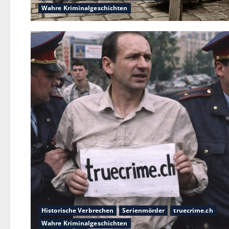
Wahre Kriminalgeschichten
Historische Verbrechen
Serienmörder
truecrime.ch
Wahre Kriminalgeschichten