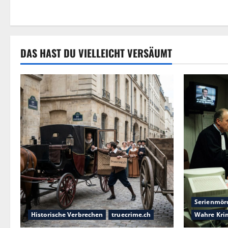
DAS HAST DU VIELLEICHT VERSÄUMT
Serienmör
Historische Verbrechen
truecrime.ch
Wahre Kri