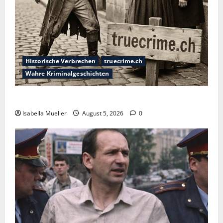
Historische Verbrechen
truecrime.ch
Wahre Kriminalgeschichten
Die dunkle Seite der Stadt der Liebe
Isabella Mueller
August 5, 2026
0