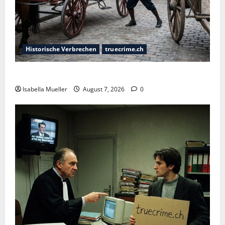
Historische Verbrechen
truecrime.ch
Der Königsmörder
Isabella Mueller
August 7, 2026
0