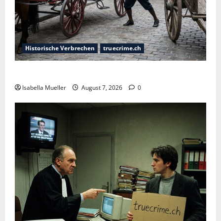
Historische Verbrechen
truecrime.ch
Der Königsmörder
Isabella Mueller
August 7, 2026
0