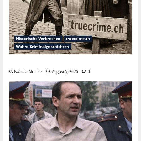
Historische Verbrechen
truecrime.ch
Wahre Kriminalgeschichten
Die dunkle Seite der Stadt der Liebe
Isabella Mueller
August 5, 2026
0