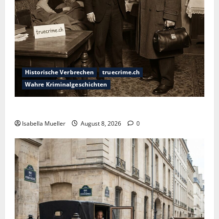
Historische Verbrechen
truecrime.ch
Wahre Kriminalgeschichten
Die giftige Fürstin
Isabella Mueller
August 8, 2026
0