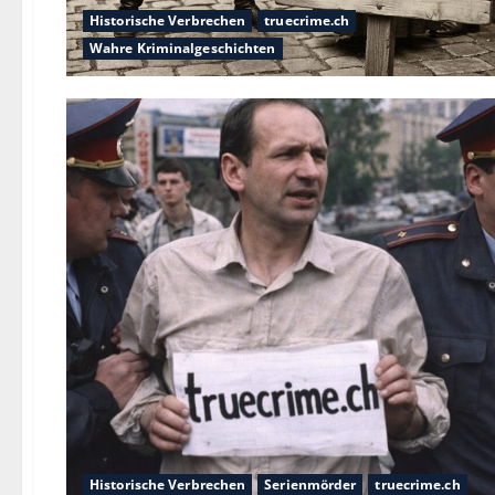
Historische Verbrechen
truecrime.ch
Wahre Kriminalgeschichten
Historische Verbrechen
Serienmörder
truecrime.ch