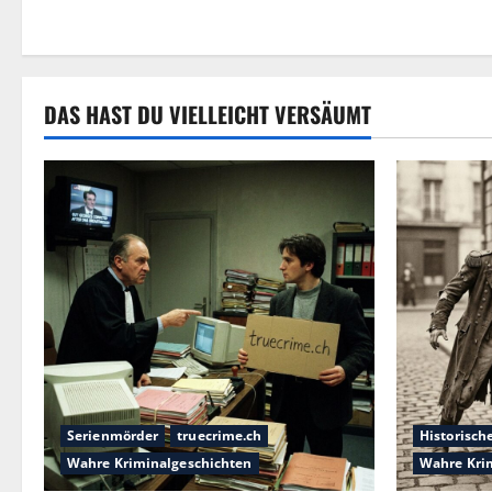
DAS HAST DU VIELLEICHT VERSÄUMT
Serienmörder
truecrime.ch
Historisch
Wahre Kriminalgeschichten
Wahre Kri