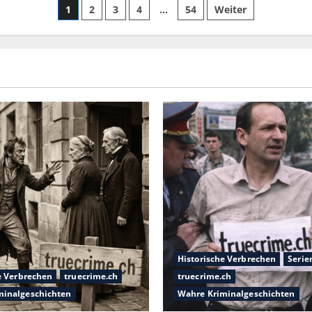
1
2
3
4
…
54
Weiter
Historische Verbrechen
Serie
e Verbrechen
truecrime.ch
truecrime.ch
minalgeschichten
Wahre Kriminalgeschichten