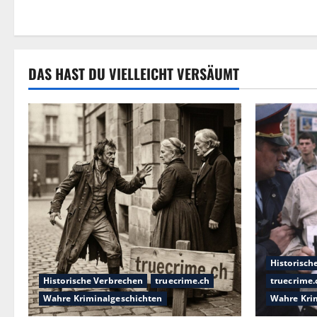
DAS HAST DU VIELLEICHT VERSÄUMT
Historisch
Historische Verbrechen
truecrime.ch
truecrime.
Wahre Kriminalgeschichten
Wahre Kri