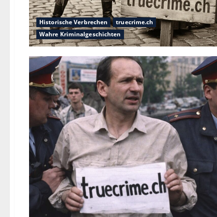
Historische Verbrechen
truecrime.ch
Wahre Kriminalgeschichten