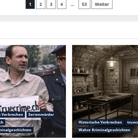
1
2
3
4
…
53
Weiter
e Verbrechen
Serienmörder
ch
Historische Verbrechen
truec
minalgeschichten
Wahre Kriminalgeschichten