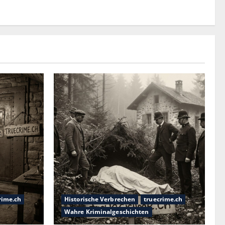
rime.ch
Historische Verbrechen
truecrime.ch
Wahre Kriminalgeschichten