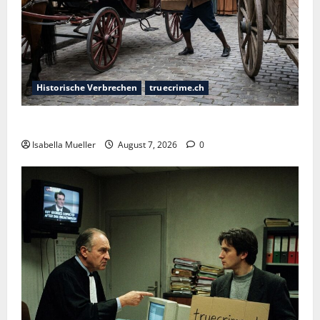
Historische Verbrechen
truecrime.ch
Der Königsmörder
Isabella Mueller
August 7, 2026
0