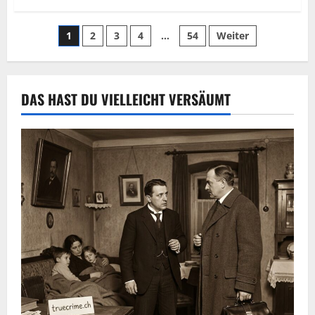
1
2
3
4
…
54
Weiter
DAS HAST DU VIELLEICHT VERSÄUMT