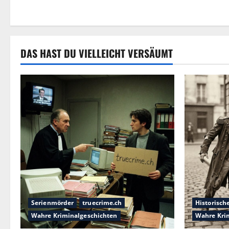
DAS HAST DU VIELLEICHT VERSÄUMT
Serienmörder
truecrime.ch
Historisch
Wahre Kriminalgeschichten
Wahre Kri