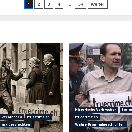
1
2
3
4
…
54
Weiter
Historische Verbrechen
Serie
e Verbrechen
truecrime.ch
truecrime.ch
minalgeschichten
Wahre Kriminalgeschichten