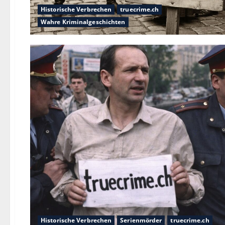
Historische Verbrechen
truecrime.ch
Wahre Kriminalgeschichten
Historische Verbrechen
Serienmörder
truecrime.ch