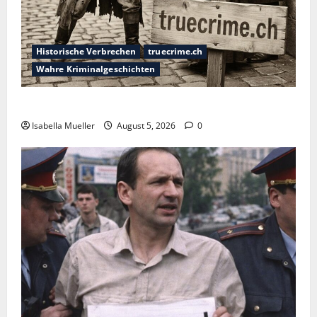
Historische Verbrechen
truecrime.ch
Wahre Kriminalgeschichten
Die dunkle Seite der Stadt der Liebe
Isabella Mueller
August 5, 2026
0