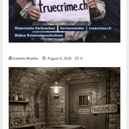
Historische Verbrechen
Serienmörder
truecrime.ch
Wahre Kriminalgeschichten
Der poetische Serienkiller
Isabella Mueller
August 4, 2026
0