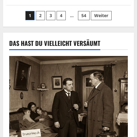
1
2
3
4
…
54
Weiter
DAS HAST DU VIELLEICHT VERSÄUMT