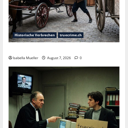
Historische Verbrechen
truecrime.ch
Der Königsmörder
Isabella Mueller
August 7, 2026
0