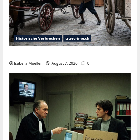
Historische Verbrechen
truecrime.ch
Der Königsmörder
Isabella Mueller
August 7, 2026
0