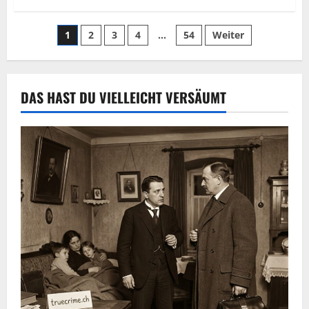
1
2
3
4
…
54
Weiter
DAS HAST DU VIELLEICHT VERSÄUMT