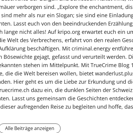
äuer verborgen sind. „Explore the enchantment, disc
 sind mehr als nur ein Slogan; sie sind eine Einladun
ten. Lasst euch von den beeindruckenden Erzählung
ch lange nicht alles! Auf kripo.org erwartet euch ein
n die Welt des Verbrechens, erfahrt von den realen Ge
Aufklärung beschäftigen. Mit criminal.energy entführ
 Bösewichte gejagt, gefasst und verurteilt werden. D
kannten stehen im Mittelpunkt. Mit TrueCrime Blog 1
e, die die Welt bereisen wollen, bietet wanderlust.plu
den. Hier geht es um die Liebe zur Erkundung und di
 truecrime.ch dazu ein, die dunklen Seiten der Schwe
ten. Lasst uns gemeinsam die Geschichten entdecken
 dieser aufregenden Reise zu begleiten und hoffe, da
Alle Beiträge anzeigen