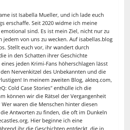
me ist Isabella Mueller, und ich lade euch
ogs erschaffe. Seit 2020 widme ich meine
motional sind. Es ist mein Ziel, nicht nur zu
 jedem von uns zu wecken. Auf isabellas.blog
. Stellt euch vor, ihr wandert durch
ie in den Schatten ihrer Geschichte
z eines jeden Krimi-Fans höherschlagen lässt
n, den Nervenkitzel des Unbekannten und die
rlustigen! In meinem zweiten Blog, akteq.com,
: Cold Case Stories“ enthülle ich die
am können wir die Rätsel der Vergangenheit
h? Wer waren die Menschen hinter diesen
 die Antworten zu finden, die oft im Dunkeln
castles.org. Hier beginne ich eine
hrend ihr die Geschichten entdeckt, die in