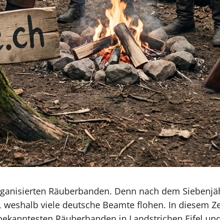
rganisierten Räuberbanden. Denn nach dem Siebenjäh
n, weshalb viele deutsche Beamte flohen. In diesem Ze
 bekanntesten Räuberbanden in Landstrichen Eifel un