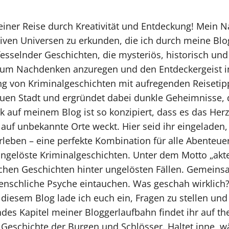
ner Reise durch Kreativität und Entdeckung! Mein Na
ativen Universen zu erkunden, die ich durch meine Bl
sselnder Geschichten, die mysteriös, historisch und e
zum Nachdenken anzuregen und den Entdeckergeist in
g von Kriminalgeschichten mit aufregenden Reisetipps
uen Stadt und ergründet dabei dunkle Geheimnisse, d
ck auf meinem Blog ist so konzipiert, dass es das Her
r auf unbekannte Orte weckt. Hier seid ihr eingelade
rleben – eine perfekte Kombination für alle Abenteue
ungelöste Kriminalgeschichten. Unter dem Motto „akteQ
schen Geschichten hinter ungelösten Fällen. Gemeins
menschliche Psyche eintauchen. Was geschah wirklic
 diesem Blog lade ich euch ein, Fragen zu stellen und
des Kapitel meiner Bloggerlaufbahn findet ihr auf the
 Geschichte der Burgen und Schlösser. Haltet inne, wä