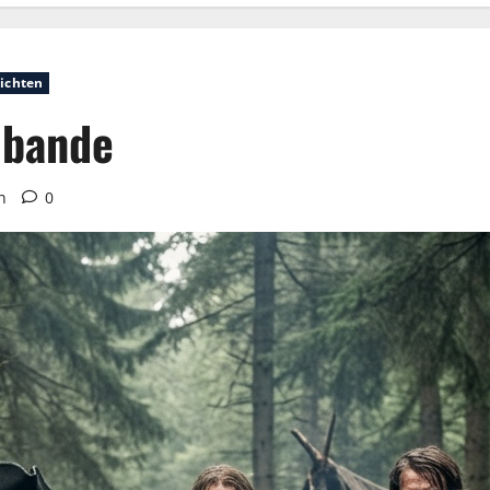
ichten
lbande
n
0