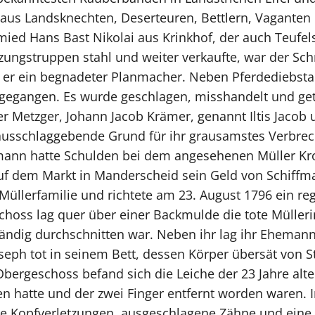
 aus Landsknechten, Deserteuren, Bettlern, Vagante
mied Hans Bast Nikolai aus Krinkhof, der auch Teuf
zungstruppen stahl und weiter verkaufte, war der S
er ein begnadeter Planmacher. Neben Pferdediebstahl
rgegangen. Es wurde geschlagen, misshandelt und getö
er Metzger, Johann Jacob Krämer, genannt Iltis Jacob
ausschlaggebende Grund für ihr grausamstes Verbrech
fmann hatte Schulden bei dem angesehenen Müller Kro
 auf dem Markt in Manderscheid sein Geld von Schiffma
Müllerfamilie und richtete am 23. August 1796 ein reg
geschoss lag quer über einer Backmulde die tote Müll
tändig durchschnitten war. Neben ihr lag ihr Eheman
oseph tot in seinem Bett, dessen Körper übersät von 
ergeschoss befand sich die Leiche der 23 Jahre alt
en hatte und der zwei Finger entfernt worden waren.
e Kopfverletzungen, ausgeschlagene Zähne und eine g