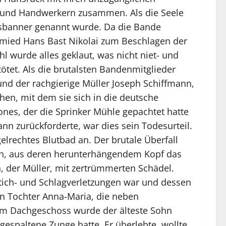
n und Handwerkern zusammen. Als die Seele
elsbanner genannt wurde. Da die Bande
chmied Hans Bast Nikolai zum Beschlagen der
 wurde alles geklaut, was nicht niet- und
tet. Als die brutalsten Bandenmitglieder
 und der rachgierige Müller Joseph Schiffmann,
en, mit dem sie sich in die deutsche
nes, der die Sprinker Mühle gepachtet hatte
nn zurückforderte, war dies sein Todesurteil.
elrechtes Blutbad an. Der brutale Überfall
erin, aus deren herunterhängendem Kopf das
n, der Müller, mit zertrümmerten Schädel.
Stich- und Schlagverletzungen war und dessen
en Tochter Anna-Maria, die neben
 Im Dachgeschoss wurde der älteste Sohn
espaltene Zunge hatte. Er überlebte, wollte