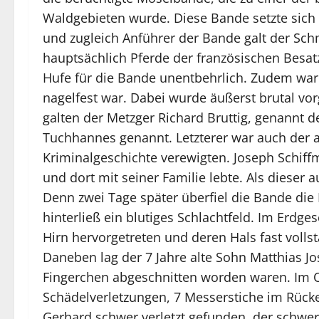
Waldgebieten wurde. Diese Bande setzte sich
und zugleich Anführer der Bande galt der Sch
hauptsächlich Pferde der französischen Besat
Hufe für die Bande unentbehrlich. Zudem war 
nagelfest war. Dabei wurde äußerst brutal vo
galten der Metzger Richard Bruttig, genannt d
Tuchhannes genannt. Letzterer war auch der 
Kriminalgeschichte verewigten. Joseph Schif
und dort mit seiner Familie lebte. Als dieser
Denn zwei Tage später überfiel die Bande die 
hinterließ ein blutiges Schlachtfeld. Im Erd
Hirn hervorgetreten und deren Hals fast volls
Daneben lag der 7 Jahre alte Sohn Matthias J
Fingerchen abgeschnitten worden waren. Im Ob
Schädelverletzungen, 7 Messerstiche im Rück
Gerhard schwer verletzt gefunden, der schwer