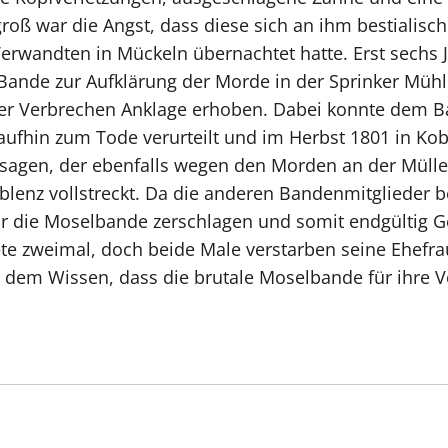
groß war die Angst, dass diese sich an ihm bestialisc
 Verwandten in Mückeln übernachtet hatte. Erst sech
Bande zur Aufklärung der Morde in der Sprinker Müh
er Verbrechen Anklage erhoben. Dabei konnte dem Ba
fhin zum Tode verurteilt und im Herbst 1801 in Kobl
agen, der ebenfalls wegen den Morden an der Müller
enz vollstreckt. Da die anderen Bandenmitglieder be
r die Moselbande zerschlagen und somit endgültig G
te zweimal, doch beide Male verstarben seine Ehefra
 dem Wissen, dass die brutale Moselbande für ihre V