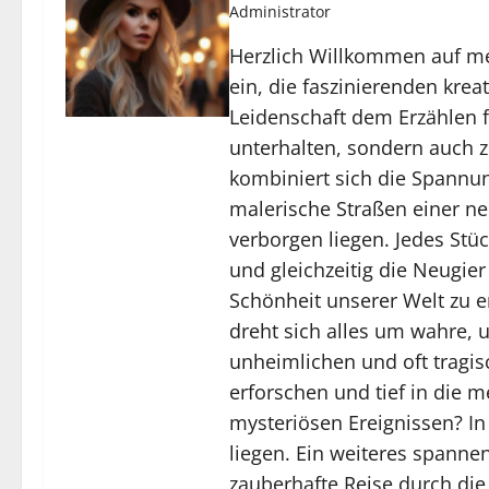
Administrator
Herzlich Willkommen auf mei
ein, die faszinierenden kre
Leidenschaft dem Erzählen fe
unterhalten, sondern auch 
kombiniert sich die Spannun
malerische Straßen einer ne
verborgen liegen. Jedes Stü
und gleichzeitig die Neugie
Schönheit unserer Welt zu e
dreht sich alles um wahre, 
unheimlichen und oft tragi
erforschen und tief in die 
mysteriösen Ereignissen? In
liegen. Ein weiteres spannen
zauberhafte Reise durch die