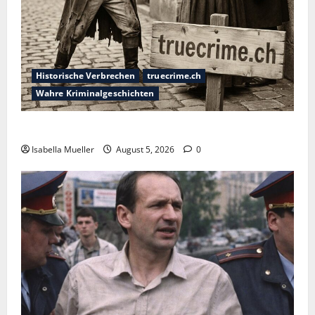
Historische Verbrechen
truecrime.ch
Wahre Kriminalgeschichten
Die dunkle Seite der Stadt der Liebe
Isabella Mueller
August 5, 2026
0