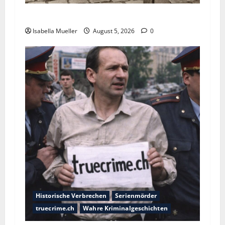
Die dunkle Seite der Stadt der Liebe
Isabella Mueller
August 5, 2026
0
Historische Verbrechen
Serienmörder
truecrime.ch
Wahre Kriminalgeschichten