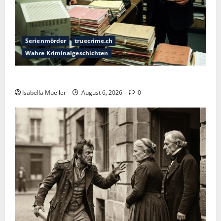
Serienmörder
truecrime.ch
Wahre Kriminalgeschichten
Die Bestie des Pariser Ostens
Isabella Mueller
August 6, 2026
0