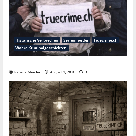
Historische Verbrechen
Serienmörder
truecrime.ch
Wahre Kriminalgeschichten
Der poetische Serienkiller
Isabella Mueller
August 4, 2026
0