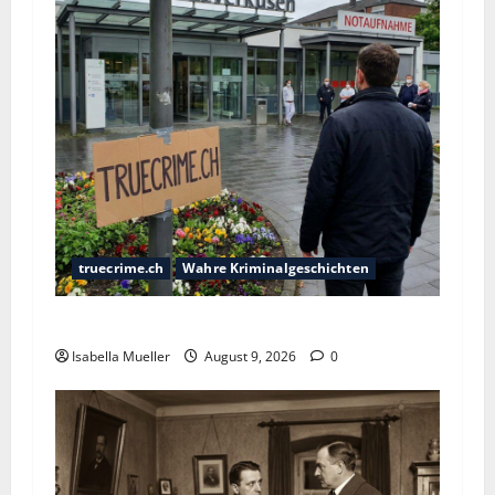
truecrime.ch
Wahre Kriminalgeschichten
Der Krankenpfleger des Todes
Isabella Mueller
August 9, 2026
0