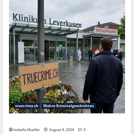
truecrime.ch
Wahre Kriminalgeschichten
Der Krankenpfleger des Todes
Isabella Mueller
August 9, 2026
0