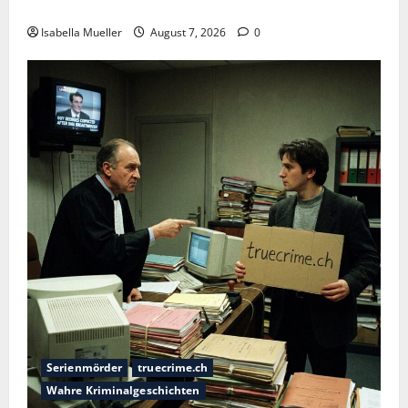
Der Königsmörder
Isabella Mueller
August 7, 2026
0
Serienmörder
truecrime.ch
Wahre Kriminalgeschichten