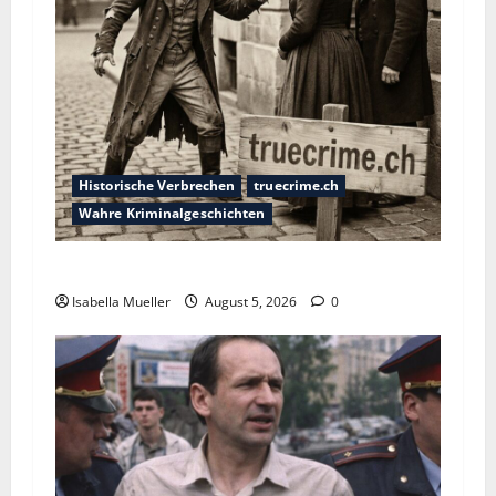
Historische Verbrechen
truecrime.ch
Wahre Kriminalgeschichten
Die dunkle Seite der Stadt der Liebe
Isabella Mueller
August 5, 2026
0