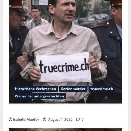
Historische Verbrechen
Serienmörder
truecrime.ch
Wahre Kriminalgeschichten
Der poetische Serienkiller
Isabella Mueller
August 4, 2026
0