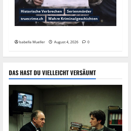
Historische Verbrechen
Serienmörder
truecrime.ch
Wahre Kriminalgeschichten
Der poetische Serienkiller
Isabella Mueller
August 4, 2026
0
DAS HAST DU VIELLEICHT VERSÄUMT