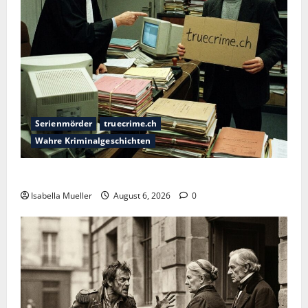
Serienmörder
truecrime.ch
Wahre Kriminalgeschichten
Die Bestie des Pariser Ostens
Isabella Mueller
August 6, 2026
0