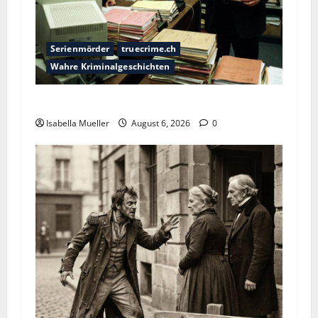
Serienmörder
truecrime.ch
Wahre Kriminalgeschichten
Die Bestie des Pariser Ostens
Isabella Mueller
August 6, 2026
0