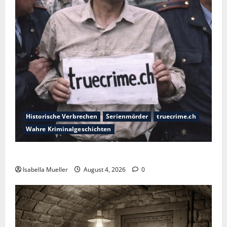
Historische Verbrechen
Serienmörder
truecrime.ch
Wahre Kriminalgeschichten
Der poetische Serienkiller
Isabella Mueller
August 4, 2026
0