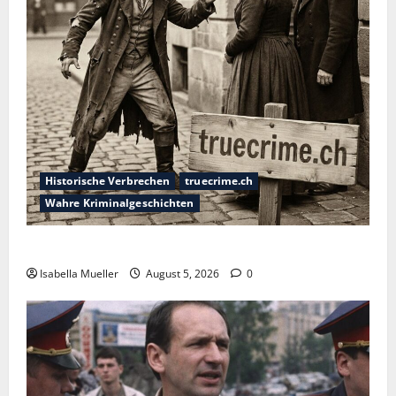
Historische Verbrechen
truecrime.ch
Wahre Kriminalgeschichten
Die dunkle Seite der Stadt der Liebe
Isabella Mueller
August 5, 2026
0