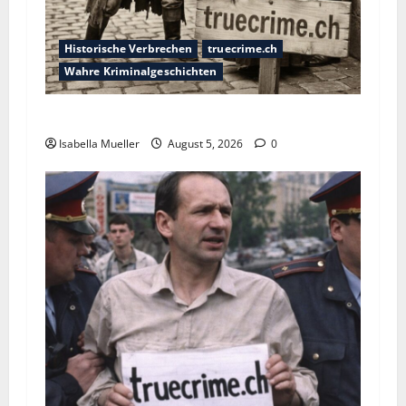
Historische Verbrechen
truecrime.ch
Wahre Kriminalgeschichten
Die dunkle Seite der Stadt der Liebe
Isabella Mueller
August 5, 2026
0