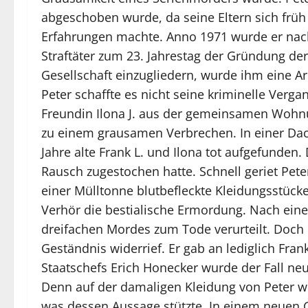
abgeschoben wurde, da seine Eltern sich früh 
Erfahrungen machte. Anno 1971 wurde er nach 
Straftäter zum 23. Jahrestag der Gründung de
Gesellschaft einzugliedern, wurde ihm eine A
Peter schaffte es nicht seine kriminelle Verg
Freundin Ilona J. aus der gemeinsamen Wohnun
zu einem grausamen Verbrechen. In einer Da
Jahre alte Frank L. und Ilona tot aufgefunden
Rausch zugestochen hatte. Schnell geriet Peter
einer Mülltonne blutbefleckte Kleidungsstücke
Verhör die bestialische Ermordung. Nach ein
dreifachen Mordes zum Tode verurteilt. Doch
Geständnis widerrief. Er gab an lediglich Fra
Staatschefs Erich Honecker wurde der Fall neu
Denn auf der damaligen Kleidung von Peter wu
was dessen Aussage stützte. In einem neuen 