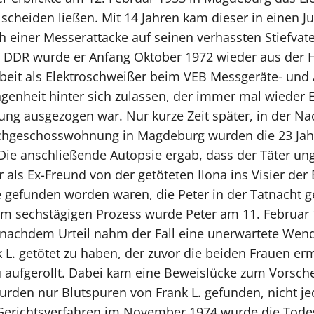
scheiden ließen. Mit 14 Jahren kam dieser in einen J
einer Messerattacke auf seinen verhassten Stiefvater
r DDR wurde er Anfang Oktober 1972 wieder aus der H
rbeit als Elektroschweißer beim VEB Messgeräte- und
angenheit hinter sich zulassen, der immer mal wieder 
g ausgezogen war. Nur kurze Zeit später, in der Nac
chgeschosswohnung in Magdeburg wurden die 23 Jahre
. Die anschließende Autopsie ergab, dass der Täter 
 als Ex-Freund von der getöteten Ilona ins Visier der
 gefunden worden waren, die Peter in der Tatnacht ge
em sechstägigen Prozess wurde Peter am 11. Februa
 nachdem Urteil nahm der Fall eine unerwartete Wend
nk L. getötet zu haben, der zuvor die beiden Frauen 
 aufgerollt. Dabei kam eine Beweislücke zum Vorschein
rden nur Blutspuren von Frank L. gefunden, nicht je
Gerichtsverfahren im November 1974 wurde die Todess