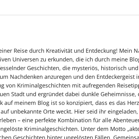
ner Reise durch Kreativität und Entdeckung! Mein Na
ativen Universen zu erkunden, die ich durch meine Bl
sselnder Geschichten, die mysteriös, historisch und e
zum Nachdenken anzuregen und den Entdeckergeist in
g von Kriminalgeschichten mit aufregenden Reisetipps
uen Stadt und ergründet dabei dunkle Geheimnisse, d
ck auf meinem Blog ist so konzipiert, dass es das Her
r auf unbekannte Orte weckt. Hier seid ihr eingelade
rleben – eine perfekte Kombination für alle Abenteue
ungelöste Kriminalgeschichten. Unter dem Motto „akteQ
schen Geschichten hinter ungelösten Fällen. Gemeins