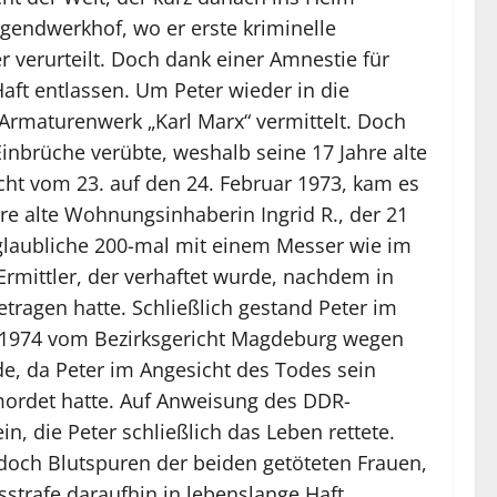
ugendwerkhof, wo er erste kriminelle
 verurteilt. Doch dank einer Amnestie für
aft entlassen. Um Peter wieder in die
 Armaturenwerk „Karl Marx“ vermittelt. Doch
Einbrüche verübte, weshalb seine 17 Jahre alte
ht vom 23. auf den 24. Februar 1973, kam es
 alte Wohnungsinhaberin Ingrid R., der 21
unglaubliche 200-mal mit einem Messer wie im
 Ermittler, der verhaftet wurde, nachdem in
tragen hatte. Schließlich gestand Peter im
r 1974 vom Bezirksgericht Magdeburg wegen
e, da Peter im Angesicht des Todes sein
ermordet hatte. Auf Anweisung des DDR-
, die Peter schließlich das Leben rettete.
doch Blutspuren der beiden getöteten Frauen,
trafe daraufhin in lebenslange Haft