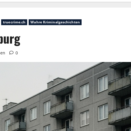
truecrime.ch
Wahre Kriminalgeschichten
burg
sen
0