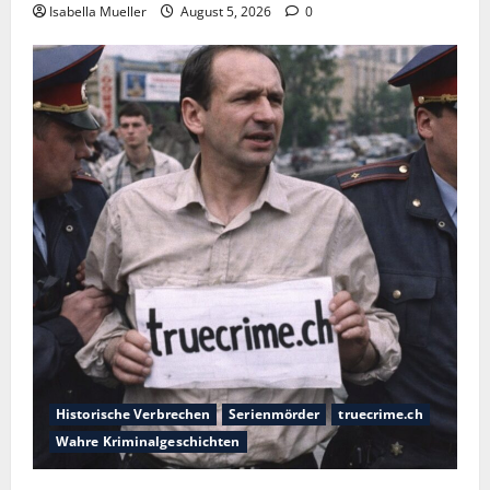
Isabella Mueller
August 5, 2026
0
Historische Verbrechen
Serienmörder
truecrime.ch
Wahre Kriminalgeschichten