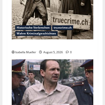
Historische Verbrechen
truecrime.ch
Wahre Kriminalgeschichten
Die dunkle Seite der Stadt der Liebe
Isabella Mueller
August 5, 2026
0