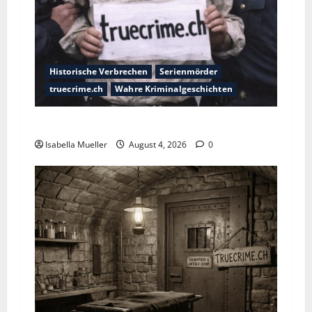
Historische Verbrechen
Serienmörder
truecrime.ch
Wahre Kriminalgeschichten
Der poetische Serienkiller
Isabella Mueller
August 4, 2026
0