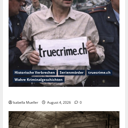
Historische Verbrechen
Serienmörder
truecrime.ch
Wahre Kriminalgeschichten
Der poetische Serienkiller
Isabella Mueller
August 4, 2026
0