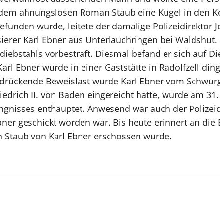
e dem ahnungslosen Roman Staub eine Kugel in den Ko
funden wurde, leitete der damalige Polizeidirektor 
ierer Karl Ebner aus Unterlauchringen bei Waldshut. 
bstahls vorbestraft. Diesmal befand er sich auf Dieb
rl Ebner wurde in einer Gaststätte in Radolfzell dingf
rückende Beweislast wurde Karl Ebner vom Schwurger
drich II. von Baden eingereicht hatte, wurde am 31
ngnisses enthauptet. Anwesend war auch der Polizeid
 Ebner geschickt worden war. Bis heute erinnert an d
n Staub von Karl Ebner erschossen wurde.