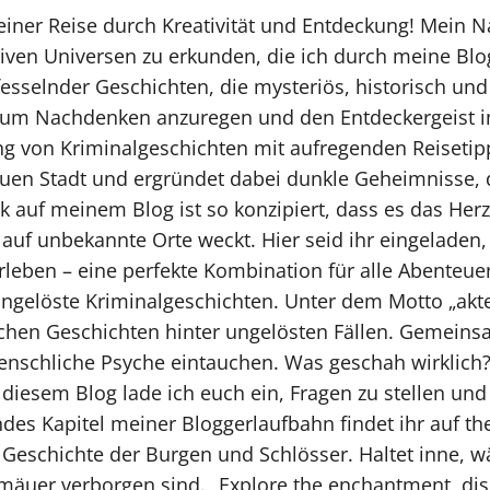
ner Reise durch Kreativität und Entdeckung! Mein Na
ativen Universen zu erkunden, die ich durch meine Bl
sselnder Geschichten, die mysteriös, historisch und e
zum Nachdenken anzuregen und den Entdeckergeist in
g von Kriminalgeschichten mit aufregenden Reisetipps
uen Stadt und ergründet dabei dunkle Geheimnisse, d
ck auf meinem Blog ist so konzipiert, dass es das Her
r auf unbekannte Orte weckt. Hier seid ihr eingelade
rleben – eine perfekte Kombination für alle Abenteue
ungelöste Kriminalgeschichten. Unter dem Motto „akteQ
schen Geschichten hinter ungelösten Fällen. Gemeins
menschliche Psyche eintauchen. Was geschah wirklic
 diesem Blog lade ich euch ein, Fragen zu stellen und
des Kapitel meiner Bloggerlaufbahn findet ihr auf the
 Geschichte der Burgen und Schlösser. Haltet inne, wä
äuer verborgen sind. „Explore the enchantment, disc