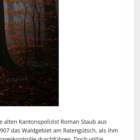
re alten Kantonspolizist Roman Staub aus
1907 das Waldgebiet am Ratengütsch, als ihm
onenkontrolle durchführen. Doch völlig