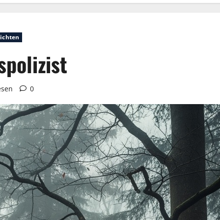
ichten
polizist
esen
0