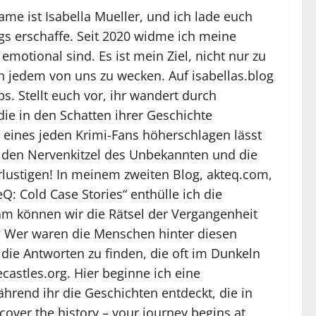
me ist Isabella Mueller, und ich lade euch
ogs erschaffe. Seit 2020 widme ich meine
motional sind. Es ist mein Ziel, nicht nur zu
 jedem von uns zu wecken. Auf isabellas.blog
. Stellt euch vor, ihr wandert durch
ie in den Schatten ihrer Geschichte
z eines jeden Krimi-Fans höherschlagen lässt
n, den Nervenkitzel des Unbekannten und die
rlustigen! In meinem zweiten Blog, akteq.com,
: Cold Case Stories“ enthülle ich die
am können wir die Rätsel der Vergangenheit
h? Wer waren die Menschen hinter diesen
 die Antworten zu finden, die oft im Dunkeln
castles.org. Hier beginne ich eine
hrend ihr die Geschichten entdeckt, die in
over the history – your journey begins at