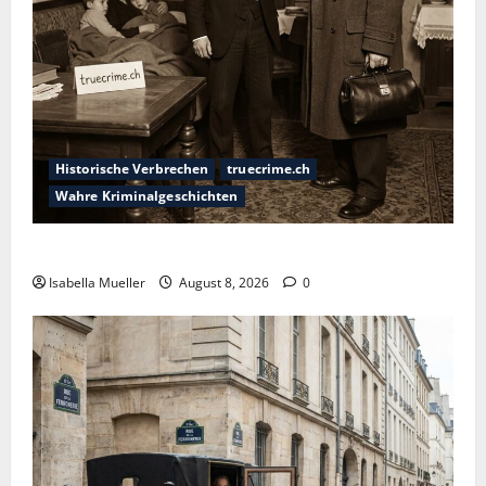
Historische Verbrechen
truecrime.ch
Wahre Kriminalgeschichten
Die giftige Fürstin
Isabella Mueller
August 8, 2026
0