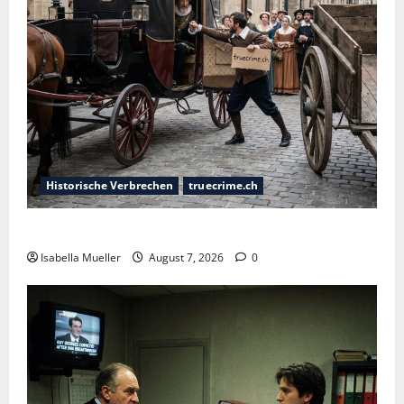
Historische Verbrechen
truecrime.ch
Der Königsmörder
Isabella Mueller
August 7, 2026
0