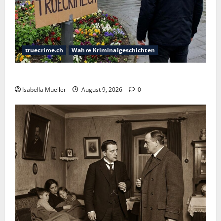
truecrime.ch
Wahre Kriminalgeschichten
Der Krankenpfleger des Todes
Isabella Mueller
August 9, 2026
0