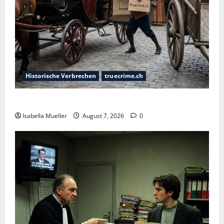
Historische Verbrechen
truecrime.ch
Der Königsmörder
Isabella Mueller
August 7, 2026
0