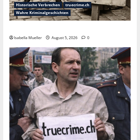
Historische Verbrechen
truecrime.ch
Wahre Kriminalgeschichten
Die dunkle Seite der Stadt der Liebe
Isabella Mueller
August 5, 2026
0