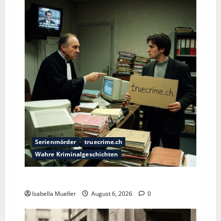
Serienmörder
truecrime.ch
Wahre Kriminalgeschichten
Die Bestie des Pariser Ostens
Isabella Mueller
August 6, 2026
0