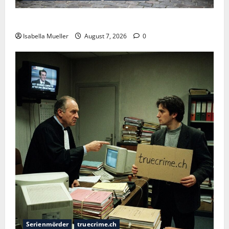
Der Königsmörder
Isabella Mueller
August 7, 2026
0
Serienmörder
truecrime.ch