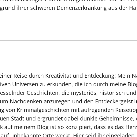
fgrund ihrer schweren Demenzerkrankung aus der Haft 
ner Reise durch Kreativität und Entdeckung! Mein Na
ativen Universen zu erkunden, die ich durch meine Bl
sselnder Geschichten, die mysteriös, historisch und e
zum Nachdenken anzuregen und den Entdeckergeist in
g von Kriminalgeschichten mit aufregenden Reisetipps
uen Stadt und ergründet dabei dunkle Geheimnisse, d
ck auf meinem Blog ist so konzipiert, dass es das Her
r auf unbekannte Orte weckt. Hier seid ihr eingelade