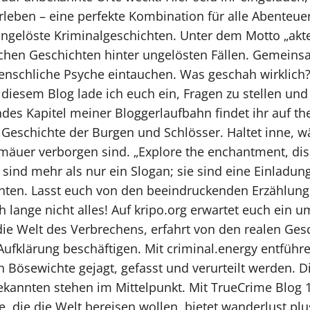
rleben – eine perfekte Kombination für alle Abenteue
ungelöste Kriminalgeschichten. Unter dem Motto „akteQ
schen Geschichten hinter ungelösten Fällen. Gemeins
menschliche Psyche eintauchen. Was geschah wirklic
 diesem Blog lade ich euch ein, Fragen zu stellen und
des Kapitel meiner Bloggerlaufbahn findet ihr auf the
 Geschichte der Burgen und Schlösser. Haltet inne, wä
äuer verborgen sind. „Explore the enchantment, disc
 sind mehr als nur ein Slogan; sie sind eine Einladun
ten. Lasst euch von den beeindruckenden Erzählung
ch lange nicht alles! Auf kripo.org erwartet euch ein
n die Welt des Verbrechens, erfahrt von den realen Ge
Aufklärung beschäftigen. Mit criminal.energy entführ
 Bösewichte gejagt, gefasst und verurteilt werden. D
kannten stehen im Mittelpunkt. Mit TrueCrime Blog 1
e, die die Welt bereisen wollen, bietet wanderlust.plu