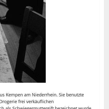
 aus Kempen am Niederrhein. Sie benutzte
rogerie frei verkäuflichen
ch als Schwiegermuttergift bezeichnet wurde.