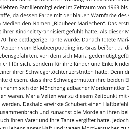
eliebten Familienmitglieder im Zeitraum von 1963 bi
waffe, da dessen Farbe mit der blauen Warnfarbe des
en Medien den Namen „Blaubeer-Mariechen“. Das erste
t ihrer Kindheit tyrannisiert gefühlt hatte. Als diese
70 ihre bettlägerige Tante wurde. Danach tötete Mari
erzehr vom Blaubeerpudding ins Gras beißen, da die
Lebensgefährten, von dem sich Maria gedemütigt gefüh
icht für sich, sondern für ihre Kinder und Enkelkind
iner ihrer Schwiegertöchter zerstritten hätte. Denn 
te diesem, dass ihre Schwiegermutter ihre beiden Eh
rtan nahm sich der Mönchengladbacher Mordermittler 
den waren. Maria Velten war zu diesem Zeitpunkt mit e
u werden. Deshalb erwirkte Schubert einen Haftbefehl
sie zusammenbrach und zunächst die Morde an ihren 
auch ihren Vater und ihre Tante vergiftet hatte. Jedo
zu lebenslanger Haft und wegen Mordversuches zu zus