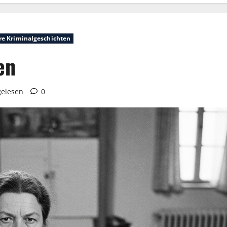
e Kriminalgeschichten
en
gelesen
0