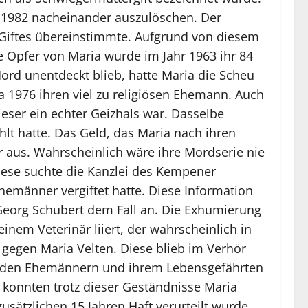
s 1982 nacheinander auszulöschen. Der
 Giftes übereinstimmte. Aufgrund von diesem
 Opfer von Maria wurde im Jahr 1963 ihr 84
r Mord unentdeckt blieb, hatte Maria die Scheu
a 1976 ihren viel zu religiösen Ehemann. Auch
ser ein echter Geizhals war. Dasselbe
lt hatte. Das Geld, das Maria nach ihren
er aus. Wahrscheinlich wäre ihre Mordserie nie
diese suchte die Kanzlei des Kempener
emänner vergiftet hatte. Diese Information
Georg Schubert dem Fall an. Die Exhumierung
inem Veterinär liiert, der wahrscheinlich in
 gegen Maria Velten. Diese blieb im Verhör
beiden Ehemännern und ihrem Lebensgefährten
ch konnten trotz dieser Geständnisse Maria
ätzlichen 15 Jahren Haft verurteilt wurde.