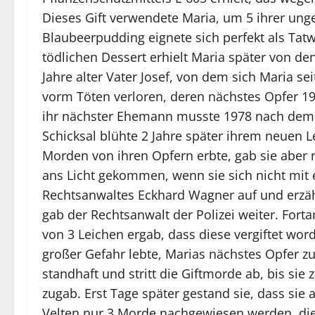
Dieses Gift verwendete Maria, um 5 ihrer ung
Blaubeerpudding eignete sich perfekt als Tat
tödlichen Dessert erhielt Maria später von d
Jahre alter Vater Josef, von dem sich Maria sei
vorm Töten verloren, deren nächstes Opfer 19
ihr nächster Ehemann musste 1978 nach dem V
Schicksal blühte 2 Jahre später ihrem neuen 
Morden von ihren Opfern erbte, gab sie aber n
ans Licht gekommen, wenn sie sich nicht mit e
Rechtsanwaltes Eckhard Wagner auf und erzähl
gab der Rechtsanwalt der Polizei weiter. Fo
von 3 Leichen ergab, dass diese vergiftet wor
großer Gefahr lebte, Marias nächstes Opfer z
standhaft und stritt die Giftmorde ab, bis 
zugab. Erst Tage später gestand sie, dass sie 
Velten nur 3 Morde nachgewiesen werden, die 