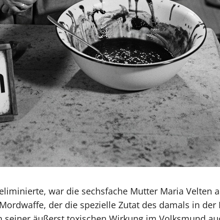
eliminierte, war die sechsfache Mutter Maria Velten
rdwaffe, der die spezielle Zutat des damals in der D
en seiner äußerst toxischen Wirkung im Volksmund au