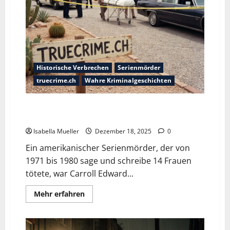
Historische Verbrechen
Serienmörder
truecrime.ch
Wahre Kriminalgeschichten
Die bizarre Geschichte von Amerikas Ansagen-
Serienmörder Carroll Edward „Eddie“ Cole
Isabella Mueller
Dezember 18, 2025
0
Ein amerikanischer Serienmörder, der von
1971 bis 1980 sage und schreibe 14 Frauen
tötete, war Carroll Edward...
Mehr erfahren