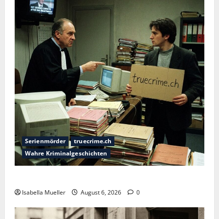
Serienmörder
truecrime.ch
Wahre Kriminalgeschichten
Die Bestie des Pariser Ostens
Isabella Mueller
August 6, 2026
0