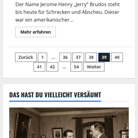
Der Name Jerome Henry „Jerry“ Brudos steht
bis heute für Schrecken und Abscheu. Dieser
war ein amerikanischer...
Mehr erfahren
Zurück
1
…
36
37
38
39
40
41
42
…
54
Weiter
DAS HAST DU VIELLEICHT VERSÄUMT