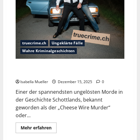
truecrime.ch
Ungeklärte Fälle
Wahre Kriminalgeschichten
Schottlands berüchtigter Cold Case: Der
schockierende Käsedraht-Mord an George Murdoch
Isabella Mueller
Dezember 15, 2025
0
Einer der spannendsten ungelösten Morde in
der Geschichte Schottlands, bekannt
geworden als der „Cheese Wire Murder“
oder...
Mehr erfahren