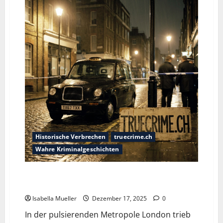
Historische Verbrechen
truecrime.ch
Wahre Kriminalgeschichten
John Worboys: Die düstere Geschichte des
Vergewaltigers im schwarzen Taxi
Isabella Mueller
Dezember 17, 2025
0
In der pulsierenden Metropole London trieb