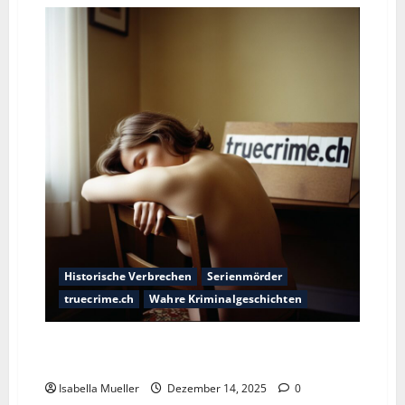
Historische Verbrechen
Serienmörder
truecrime.ch
Wahre Kriminalgeschichten
Der Schuhfetisch-Mörder von Salem: Das düstere
Erbe von Jerry Brudos
Isabella Mueller
Dezember 14, 2025
0