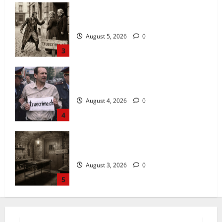
Der poetische Serienkiller
August 4, 2026
0
4
Das Horror-Hotel
August 3, 2026
0
5
Der Königsmörder
August 7, 2026
0
1
Die Bestie des Pariser Ostens